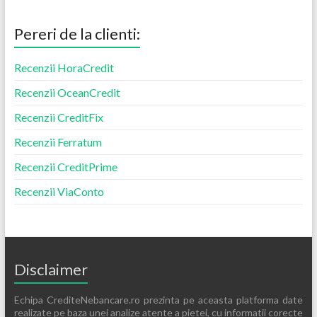
Pereri de la clienti:
Recenzii HoraCredit
Recenzii OceanCredit
Recenzii CreditFix
Recenzii Ferratum
Recenzii CreditPrime
Recenzii ViaConto
Disclaimer
Echipa CrediteNebancare.ro prezinta pe aceasta platforma date
realizate pe baza unei analize atente a pietei, cu informatii corecte