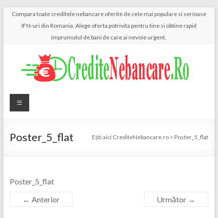
Skip
Compara toate creditele nebancare oferite de cele mai populare si serioase
to
IFN-uri din Romania. Alege oferta potrivita pentru tine si obtine rapid
content
imprumutul de bani de care ai nevoie urgent.
CrediteNebancare.ro
Just
another
WordPress
site
Poster_5_flat
Ești aici:
CrediteNebancare.ro
>
Poster_5_flat
Poster_5_flat
← Anterior
Următor →