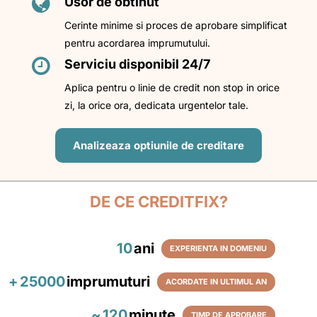
Usor de obtinut
Cerinte minime si proces de aprobare simplificat
pentru acordarea imprumutului.
Serviciu disponibil 24/7
Aplica pentru o linie de credit non stop in orice
zi, la orice ora, dedicata urgentelor tale.
Analizeaza optiunile de creditare
DE CE CREDITFIX?
10
ani
EXPERIENTA IN DOMENIU
+
25000
imprumuturi
ACORDATE IN ULTIMUL AN
~
120
minute
TIMP DE APROBARE