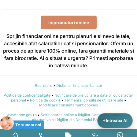
Imprumuturi online
Sprijin financiar online pentru planurile si nevoile tale,
accesibile atat salariatilor cat si pensionarilor. Oferim un
proces de aplicare 100% online, fara garantii materiale si
fara birocratie. Ai o situatie urgenta? Primesti aprobarea
in cateva minute.
Recrutare
•
Dictionar financiar-bancar
Politica de confidentialitate
•
Notificare de prelucrare a datelor cu caracter
personal
•
Politica de cookie
•
Termeni si conditii de utilizare site
•
Modificare consimtamant cookies
www.anpc.gov.ro
•
Solutionarea online a litigiilor Centrul de Solutionare
✦
Alternativa a Litigiilor din Domeniul Bancar
Intreaba AI
Te sunam noi
© 2015 - 2026 CREDIT FIX IFN S.A. - Toate drepturile rezervate.
%