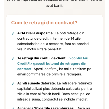
avut banii.
Cum te retragi din contract?
✔
Ai 14 zile la dispozitie:
Te poti retrage din
contractul de credit in termen de 14 zile
calendaristice de la semnare, fara sa prezinti
vreun motiv si fara penalitati.
✔
Te retragi din contul de client:
In contul tau
CreditFix gasesti butonul de retragere din
contract.
Apesi, confirmi, iar noi iti trimitem pe
email confirmarea de primire a retragerii.
✔
Achiti sumele datorate:
La retragere returnezi
capitalul utilizat plus dobanda calculata pentru
zilele in care ai folosit banii. Daca achiti pe loc
intreaga suma, contractul se inchide imediat.
✔
Ai pana la 30 de zile sa rambursezi:
Daca nu